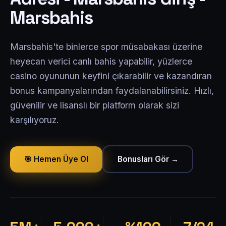
Marsbahis
Marsbahis'te binlerce spor müsabakası üzerine
heyecan verici canlı bahis yapabilir, yüzlerce
casino oyununun keyfini çıkarabilir ve kazandıran
bonus kampanyalarından faydalanabilirsiniz. Hızlı,
güvenilir ve lisanslı bir platform olarak sizi
karşılıyoruz.
🎯 Hemen Üye Ol
Bonusları Gör →