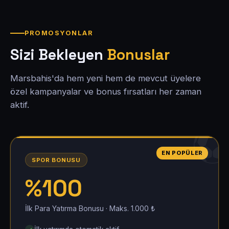
PROMOSYONLAR
Sizi Bekleyen
Bonuslar
Marsbahis'da hem yeni hem de mevcut üyelere
özel kampanyalar ve bonus fırsatları her zaman
aktif.
EN POPÜLER
SPOR BONUSU
%100
İlk Para Yatırma Bonusu · Maks. 1.000 ₺