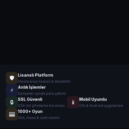
Lisanslı Platform
🛡️
Uluslararası lisanslı & denetimli
Anlık İşlemler
⚡
Saniyeler içinde para çekimi
SSL Güvenli
Mobil Uyumlu
🔒
📱
256-bit şifreleme koruması
iOS & Android uygulaması
1000+ Oyun
🎰
Slot, masa & canlı casino