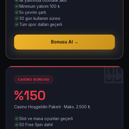
İlk yatırımda otomatik aktif
Minimum yatırım 100 ₺
5x çevrim şartı
30 gün kullanım süresi
Tüm spor dalları geçerli
Bonusu Al →

CASINO BONUSU
%150
Casino Hoşgeldin Paketi · Maks. 2.500 ₺
Slot ve masa oyunları geçerli
50 Free Spin dahil