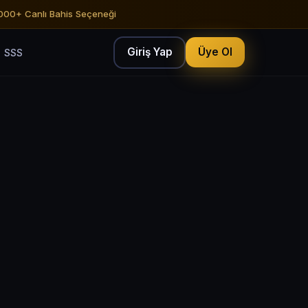
000+ Canlı Bahis Seçeneği
Giriş Yap
Üye Ol
SSS