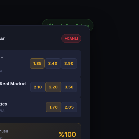
✅
Anında Para Çekme
lar
CANLI
 –
1.85
3.40
3.90
ig
 Real Madrid
2.10
3.20
3.50
tics
1.70
2.05
NBA
nusu
%100
el