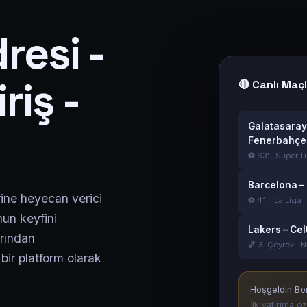
resi -
riş -
🔴 Canlı Maç
Galatasaray
Fenerbahçe
⚽ 63' · Süper L
Barcelona –
ine heyecan verici
⚽ 41' · La Liga
nun keyfini
Lakers – Cel
arından
🏀 3. Çeyrek · 
ı bir platform olarak
Hoşgeldin Bo
İlk yatırıma öz