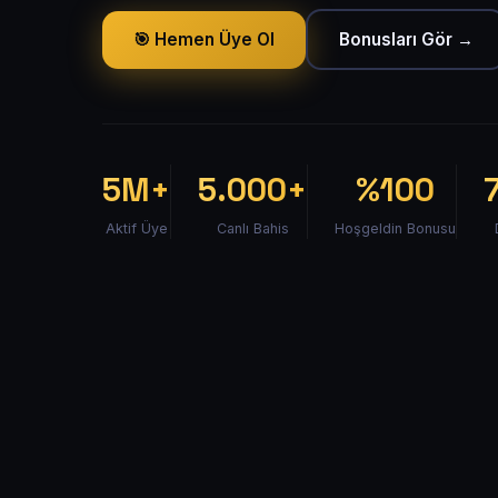
🎯 Hemen Üye Ol
Bonusları Gör →
5M+
5.000+
%100
Aktif Üye
Canlı Bahis
Hoşgeldin Bonusu