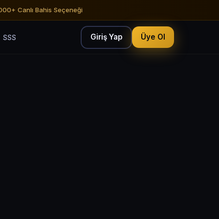
000+ Canlı Bahis Seçeneği
Giriş Yap
Üye Ol
SSS