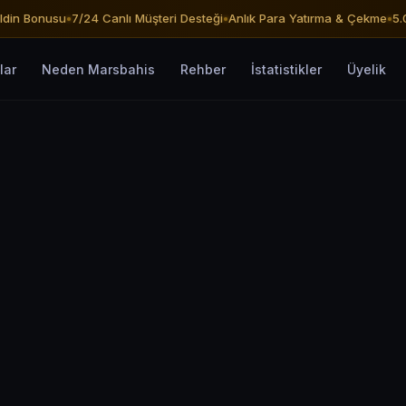
ldin Bonusu
7/24 Canlı Müşteri Desteği
Anlık Para Yatırma & Çekme
5.
lar
Neden Marsbahis
Rehber
İstatistikler
Üyelik