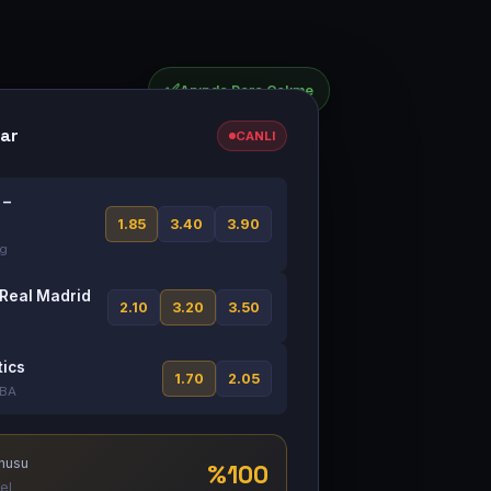
✅
Anında Para Çekme
lar
CANLI
 –
1.85
3.40
3.90
ig
 Real Madrid
2.10
3.20
3.50
tics
1.70
2.05
NBA
nusu
%100
el