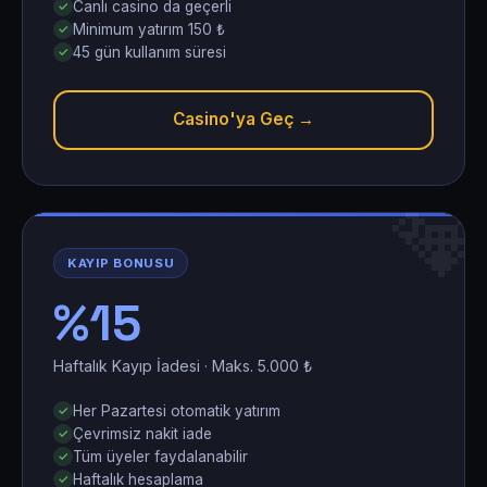
Canlı casino da geçerli
Minimum yatırım 150 ₺
45 gün kullanım süresi
Casino'ya Geç →

KAYIP BONUSU
%15
Haftalık Kayıp İadesi · Maks. 5.000 ₺
Her Pazartesi otomatik yatırım
Çevrimsiz nakit iade
Tüm üyeler faydalanabilir
Haftalık hesaplama