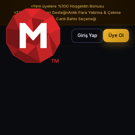
Yeni üyelere %100 Hoşgeldin Bonusu
7/24 Canlı Müşteri Desteği
Anlık Para Yatırma & Çekme
5.000+ Canlı Bahis Seçeneği
Giriş Yap
Üye Ol