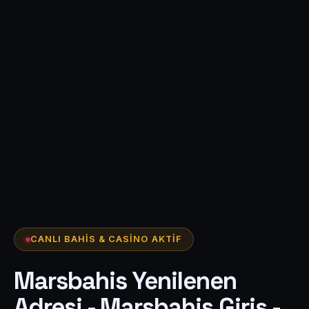
CANLI BAHIS & CASINO AKTIF
Marsbahis Yenilenen
Adresi - Marsbahis Giriş -