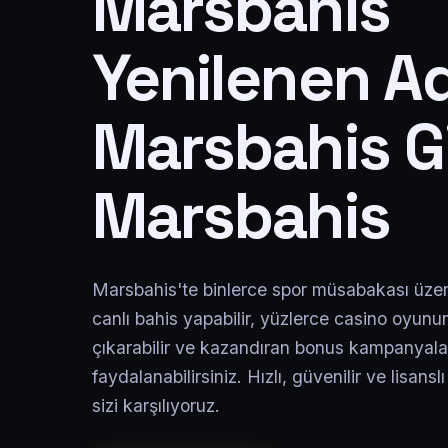
Marsbahis
Yenilenen Ad
Marsbahis Gi
Marsbahis
Marsbahis'te binlerce spor müsabakası üzer
canlı bahis yapabilir, yüzlerce casino oyunu
çıkarabilir ve kazandıran bonus kampanyal
faydalanabilirsiniz. Hızlı, güvenilir ve lisansl
sizi karşılıyoruz.