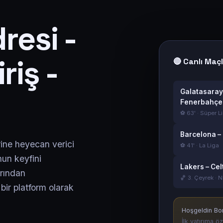
resi -
riş -
🔴 Canlı Maç
Galatasaray
Fenerbahçe
⚽ 63' · Süper L
Barcelona –
ine heyecan verici
⚽ 41' · La Liga
nun keyfini
Lakers – Cel
arından
🏀 3. Çeyrek · 
ı bir platform olarak
Hoşgeldin Bo
İlk yatırıma öz