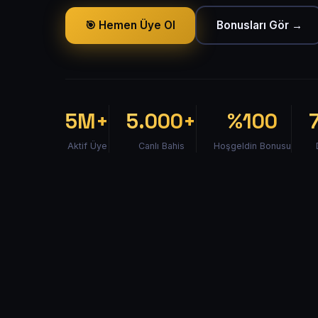
🎯 Hemen Üye Ol
Bonusları Gör →
5M+
5.000+
%100
Aktif Üye
Canlı Bahis
Hoşgeldin Bonusu