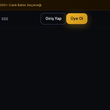
000+ Canlı Bahis Seçeneği
Giriş Yap
Üye Ol
SSS