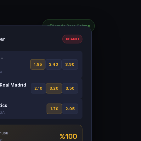
✅
Anında Para Çekme
lar
CANLI
 –
1.85
3.40
3.90
ig
 Real Madrid
2.10
3.20
3.50
tics
1.70
2.05
NBA
nusu
%100
el