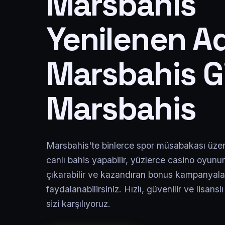
Marsbahis
Yenilenen Ad
Marsbahis Gi
Marsbahis
Marsbahis'te binlerce spor müsabakası üzer
canlı bahis yapabilir, yüzlerce casino oyunu
çıkarabilir ve kazandıran bonus kampanyal
faydalanabilirsiniz. Hızlı, güvenilir ve lisansl
sizi karşılıyoruz.